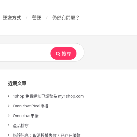
運送方式
營運
仍然有問題？
搜尋
近期文章
1shop 免費網址已調整為 my1shop.com
Omnichat Pixel串接
Omnichat串接
產品排序
錯誤訊息：取消授權失敗，已存在請款