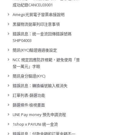
成功紀錄CANCEL03001
Amego光貿電子發票串接說明
黑貓物流拋單列印注意事項
錯誤訊息：統一金流回傳錯誤號碼
SHIP04003
簡訊(KYC)驗證通過後設定
NCC 規定因應防詐規範，避免使用「普
發一萬元」字眼
簡訊身分驗證(KYC)
錯誤訊息：轉換編號輸入框消失
訂單列表-篩選功能
篩選條件:檢視畫面
LINE Pay money 預先申請流程
1shop x PAYUNi 統一金流
錯誤訊息：付款金額和訂單金額不一