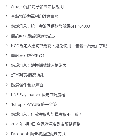
Amego光貿電子發票串接說明
黑貓物流拋單列印注意事項
錯誤訊息：統一金流回傳錯誤號碼SHIP04003
簡訊(KYC)驗證通過後設定
NCC 規定因應防詐規範，避免使用「普發一萬元」字眼
簡訊身分驗證(KYC)
錯誤訊息：轉換編號輸入框消失
訂單列表-篩選功能
篩選條件:檢視畫面
LINE Pay money 預先申請流程
1shop x PAYUNi 統一金流
錯誤訊息：付款金額和訂單金額不一致。
2025年6月9日 全家冷凍店到店服務調整
Facebook 廣告被拒登處理方式