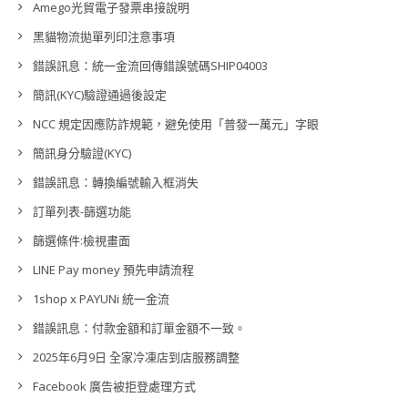
Amego光貿電子發票串接說明
黑貓物流拋單列印注意事項
錯誤訊息：統一金流回傳錯誤號碼SHIP04003
簡訊(KYC)驗證通過後設定
NCC 規定因應防詐規範，避免使用「普發一萬元」字眼
簡訊身分驗證(KYC)
錯誤訊息：轉換編號輸入框消失
訂單列表-篩選功能
篩選條件:檢視畫面
LINE Pay money 預先申請流程
1shop x PAYUNi 統一金流
錯誤訊息：付款金額和訂單金額不一致。
2025年6月9日 全家冷凍店到店服務調整
Facebook 廣告被拒登處理方式