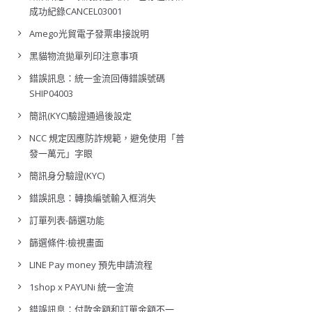
成功紀錄CANCEL03001
Amego光貿電子發票串接說明
黑貓物流拋單列印注意事項
錯誤訊息：統一金流回傳錯誤號碼
SHIP04003
簡訊(KYC)驗證通過後設定
NCC 規定因應防詐規範，避免使用「普
發一萬元」字眼
簡訊身分驗證(KYC)
錯誤訊息：轉換編號輸入框消失
訂單列表-篩選功能
篩選條件:檢視畫面
LINE Pay money 預先申請流程
1shop x PAYUNi 統一金流
錯誤訊息：付款金額和訂單金額不一