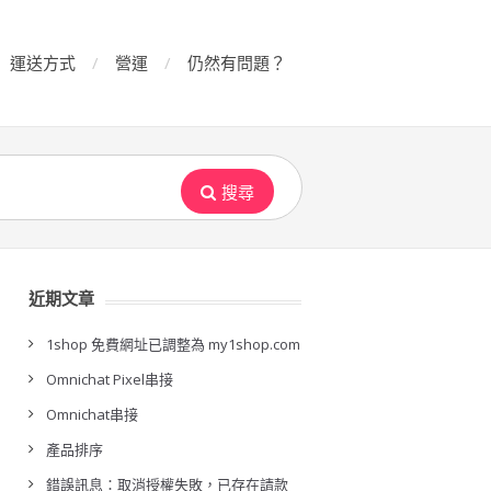
運送方式
營運
仍然有問題？
搜尋
近期文章
1shop 免費網址已調整為 my1shop.com
Omnichat Pixel串接
Omnichat串接
產品排序
錯誤訊息：取消授權失敗，已存在請款