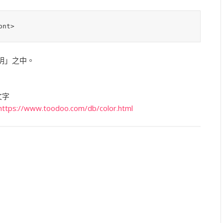
ont>
明」之中。
文字
https://www.toodoo.com/db/color.html