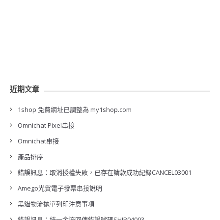
近期文章
1shop 免費網址已調整為 my1shop.com
Omnichat Pixel串接
Omnichat串接
產品排序
錯誤訊息：取消授權失敗，已存在請款成功紀錄CANCEL03001
Amego光貿電子發票串接說明
黑貓物流拋單列印注意事項
錯誤訊息：統一金流回傳錯誤號碼SHIP04003