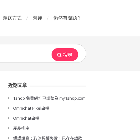
運送方式
營運
仍然有問題？
搜尋
近期文章
1shop 免費網址已調整為 my1shop.com
Omnichat Pixel串接
Omnichat串接
產品排序
錯誤訊息：取消授權失敗，已存在請款