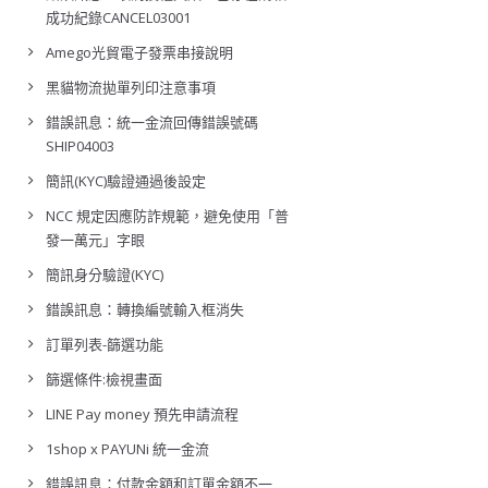
成功紀錄CANCEL03001
Amego光貿電子發票串接說明
黑貓物流拋單列印注意事項
錯誤訊息：統一金流回傳錯誤號碼
SHIP04003
簡訊(KYC)驗證通過後設定
NCC 規定因應防詐規範，避免使用「普
發一萬元」字眼
簡訊身分驗證(KYC)
錯誤訊息：轉換編號輸入框消失
訂單列表-篩選功能
篩選條件:檢視畫面
LINE Pay money 預先申請流程
1shop x PAYUNi 統一金流
錯誤訊息：付款金額和訂單金額不一