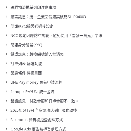
黑貓物流拋單列印注意事項
錯誤訊息：統一金流回傳錯誤號碼SHIP04003
簡訊(KYC)驗證通過後設定
NCC 規定因應防詐規範，避免使用「普發一萬元」字眼
簡訊身分驗證(KYC)
錯誤訊息：轉換編號輸入框消失
訂單列表-篩選功能
篩選條件:檢視畫面
LINE Pay money 預先申請流程
1shop x PAYUNi 統一金流
錯誤訊息：付款金額和訂單金額不一致。
2025年6月9日 全家冷凍店到店服務調整
Facebook 廣告被拒登處理方式
Google Ads 廣告被拒登處理方式