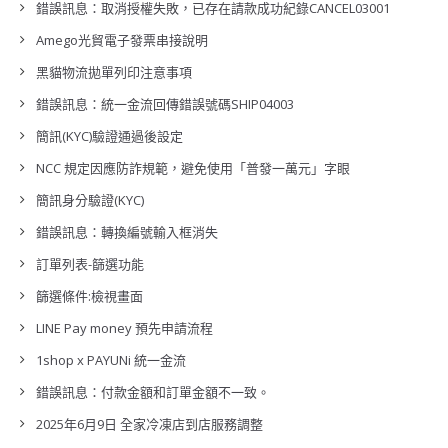
錯誤訊息：取消授權失敗，已存在請款成功紀錄CANCEL03001
Amego光貿電子發票串接說明
黑貓物流拋單列印注意事項
錯誤訊息：統一金流回傳錯誤號碼SHIP04003
簡訊(KYC)驗證通過後設定
NCC 規定因應防詐規範，避免使用「普發一萬元」字眼
簡訊身分驗證(KYC)
錯誤訊息：轉換編號輸入框消失
訂單列表-篩選功能
篩選條件:檢視畫面
LINE Pay money 預先申請流程
1shop x PAYUNi 統一金流
錯誤訊息：付款金額和訂單金額不一致。
2025年6月9日 全家冷凍店到店服務調整