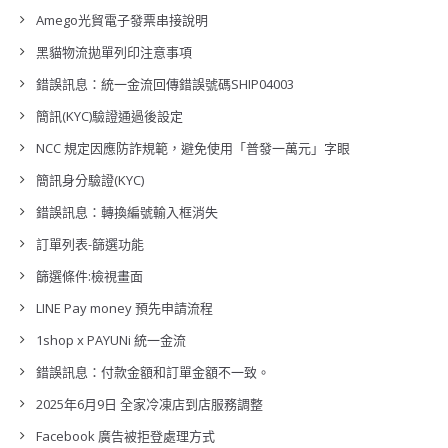
Amego光貿電子發票串接說明
黑貓物流拋單列印注意事項
錯誤訊息：統一金流回傳錯誤號碼SHIP04003
簡訊(KYC)驗證通過後設定
NCC 規定因應防詐規範，避免使用「普發一萬元」字眼
簡訊身分驗證(KYC)
錯誤訊息：轉換編號輸入框消失
訂單列表-篩選功能
篩選條件:檢視畫面
LINE Pay money 預先申請流程
1shop x PAYUNi 統一金流
錯誤訊息：付款金額和訂單金額不一致。
2025年6月9日 全家冷凍店到店服務調整
Facebook 廣告被拒登處理方式