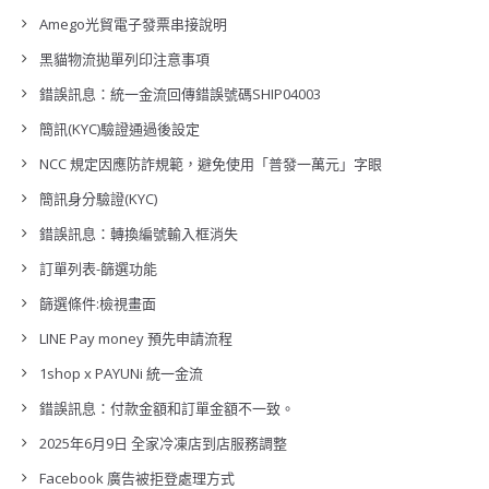
Amego光貿電子發票串接說明
黑貓物流拋單列印注意事項
錯誤訊息：統一金流回傳錯誤號碼SHIP04003
簡訊(KYC)驗證通過後設定
NCC 規定因應防詐規範，避免使用「普發一萬元」字眼
簡訊身分驗證(KYC)
錯誤訊息：轉換編號輸入框消失
訂單列表-篩選功能
篩選條件:檢視畫面
LINE Pay money 預先申請流程
1shop x PAYUNi 統一金流
錯誤訊息：付款金額和訂單金額不一致。
2025年6月9日 全家冷凍店到店服務調整
Facebook 廣告被拒登處理方式