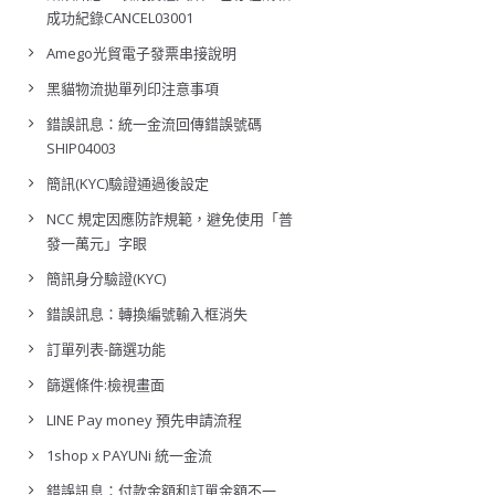
成功紀錄CANCEL03001
Amego光貿電子發票串接說明
黑貓物流拋單列印注意事項
錯誤訊息：統一金流回傳錯誤號碼
SHIP04003
簡訊(KYC)驗證通過後設定
NCC 規定因應防詐規範，避免使用「普
發一萬元」字眼
簡訊身分驗證(KYC)
錯誤訊息：轉換編號輸入框消失
訂單列表-篩選功能
篩選條件:檢視畫面
LINE Pay money 預先申請流程
1shop x PAYUNi 統一金流
錯誤訊息：付款金額和訂單金額不一