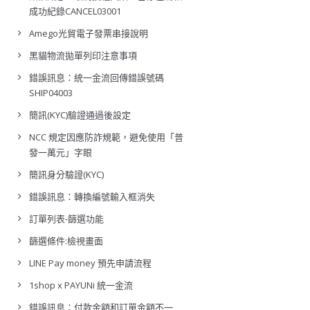
成功紀錄CANCEL03001
Amego光貿電子發票串接說明
黑貓物流拋單列印注意事項
錯誤訊息：統一金流回傳錯誤號碼
SHIP04003
簡訊(KYC)驗證通過後設定
NCC 規定因應防詐規範，避免使用「普
發一萬元」字眼
簡訊身分驗證(KYC)
錯誤訊息：轉換編號輸入框消失
訂單列表-篩選功能
篩選條件:檢視畫面
LINE Pay money 預先申請流程
1shop x PAYUNi 統一金流
錯誤訊息：付款金額和訂單金額不一