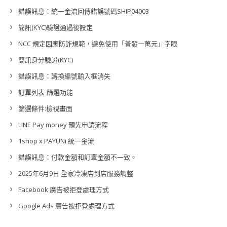
錯誤訊息：統一金流回傳錯誤號碼SHIP04003
簡訊(KYC)驗證通過後設定
NCC 規定因應防詐規範，避免使用「普發一萬元」字眼
簡訊身分驗證(KYC)
錯誤訊息：轉換編號輸入框消失
訂單列表-篩選功能
篩選條件:檢視畫面
LINE Pay money 預先申請流程
1shop x PAYUNi 統一金流
錯誤訊息：付款金額和訂單金額不一致。
2025年6月9日 全家冷凍店到店服務調整
Facebook 廣告被拒登處理方式
Google Ads 廣告被拒登處理方式