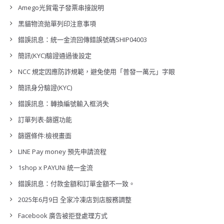
Amego光貿電子發票串接說明
黑貓物流拋單列印注意事項
錯誤訊息：統一金流回傳錯誤號碼SHIP04003
簡訊(KYC)驗證通過後設定
NCC 規定因應防詐規範，避免使用「普發一萬元」字眼
簡訊身分驗證(KYC)
錯誤訊息：轉換編號輸入框消失
訂單列表-篩選功能
篩選條件:檢視畫面
LINE Pay money 預先申請流程
1shop x PAYUNi 統一金流
錯誤訊息：付款金額和訂單金額不一致。
2025年6月9日 全家冷凍店到店服務調整
Facebook 廣告被拒登處理方式