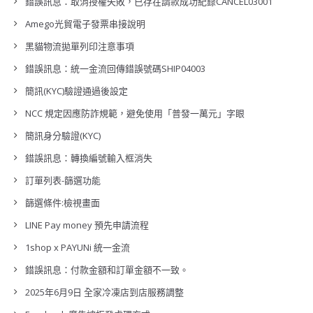
錯誤訊息：取消授權失敗，已存在請款成功紀錄CANCEL03001
Amego光貿電子發票串接說明
黑貓物流拋單列印注意事項
錯誤訊息：統一金流回傳錯誤號碼SHIP04003
簡訊(KYC)驗證通過後設定
NCC 規定因應防詐規範，避免使用「普發一萬元」字眼
簡訊身分驗證(KYC)
錯誤訊息：轉換編號輸入框消失
訂單列表-篩選功能
篩選條件:檢視畫面
LINE Pay money 預先申請流程
1shop x PAYUNi 統一金流
錯誤訊息：付款金額和訂單金額不一致。
2025年6月9日 全家冷凍店到店服務調整