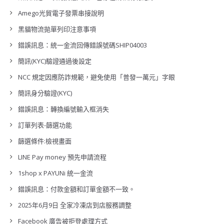
Amego光貿電子發票串接說明
黑貓物流拋單列印注意事項
錯誤訊息：統一金流回傳錯誤號碼SHIP04003
簡訊(KYC)驗證通過後設定
NCC 規定因應防詐規範，避免使用「普發一萬元」字眼
簡訊身分驗證(KYC)
錯誤訊息：轉換編號輸入框消失
訂單列表-篩選功能
篩選條件:檢視畫面
LINE Pay money 預先申請流程
1shop x PAYUNi 統一金流
錯誤訊息：付款金額和訂單金額不一致。
2025年6月9日 全家冷凍店到店服務調整
Facebook 廣告被拒登處理方式