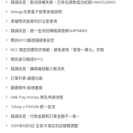
錯誤訊息：取消授權失敗，已存在請款成功紀錄CANCEL03001
Amego光貿電子發票串接說明
黑貓物流拋單列印注意事項
錯誤訊息：統一金流回傳錯誤號碼SHIP04003
簡訊(KYC)驗證通過後設定
NCC 規定因應防詐規範，避免使用「普發一萬元」字眼
簡訊身分驗證(KYC)
錯誤訊息：轉換編號輸入框消失
訂單列表-篩選功能
篩選條件:檢視畫面
LINE Pay money 預先申請流程
1shop x PAYUNi 統一金流
錯誤訊息：付款金額和訂單金額不一致。
2025年6月9日 全家冷凍店到店服務調整