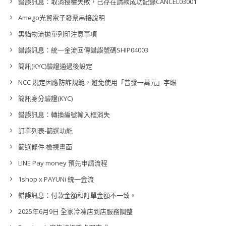
錯誤訊息：取消授權失敗，已存在請款成功紀錄CANCEL03001
Amego光貿電子發票串接說明
黑貓物流拋單列印注意事項
錯誤訊息：統一金流回傳錯誤號碼SHIP04003
簡訊(KYC)驗證通過後設定
NCC 規定因應防詐規範，避免使用「普發一萬元」字眼
簡訊身分驗證(KYC)
錯誤訊息：轉換編號輸入框消失
訂單列表-篩選功能
篩選條件:檢視畫面
LINE Pay money 預先申請流程
1shop x PAYUNi 統一金流
錯誤訊息：付款金額和訂單金額不一致。
2025年6月9日 全家冷凍店到店服務調整