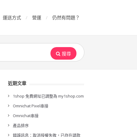
運送方式
營運
仍然有問題？
搜尋
近期文章
1shop 免費網址已調整為 my1shop.com
Omnichat Pixel串接
Omnichat串接
產品排序
錯誤訊息：取消授權失敗，已存在請款