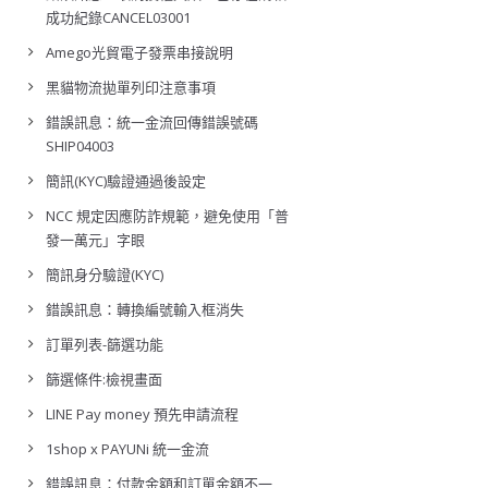
成功紀錄CANCEL03001
Amego光貿電子發票串接說明
黑貓物流拋單列印注意事項
錯誤訊息：統一金流回傳錯誤號碼
SHIP04003
簡訊(KYC)驗證通過後設定
NCC 規定因應防詐規範，避免使用「普
發一萬元」字眼
簡訊身分驗證(KYC)
錯誤訊息：轉換編號輸入框消失
訂單列表-篩選功能
篩選條件:檢視畫面
LINE Pay money 預先申請流程
1shop x PAYUNi 統一金流
錯誤訊息：付款金額和訂單金額不一