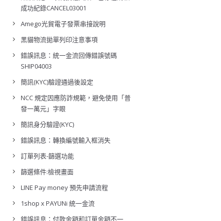
成功紀錄CANCEL03001
Amego光貿電子發票串接說明
黑貓物流拋單列印注意事項
錯誤訊息：統一金流回傳錯誤號碼
SHIP04003
簡訊(KYC)驗證通過後設定
NCC 規定因應防詐規範，避免使用「普
發一萬元」字眼
簡訊身分驗證(KYC)
錯誤訊息：轉換編號輸入框消失
訂單列表-篩選功能
篩選條件:檢視畫面
LINE Pay money 預先申請流程
1shop x PAYUNi 統一金流
錯誤訊息：付款金額和訂單金額不一