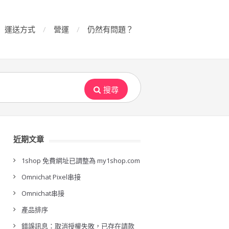
運送方式
營運
仍然有問題？
搜尋
近期文章
1shop 免費網址已調整為 my1shop.com
Omnichat Pixel串接
Omnichat串接
產品排序
錯誤訊息：取消授權失敗，已存在請款