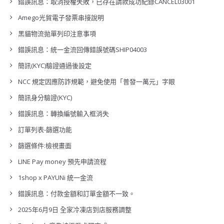
錯誤訊息：取消授權失敗，已存在請款成功紀錄CANCEL03001
Amego光貿電子發票串接說明
黑貓物流拋單列印注意事項
錯誤訊息：統一金流回傳錯誤號碼SHIP04003
簡訊(KYC)驗證通過後設定
NCC 規定因應防詐規範，避免使用「普發一萬元」字眼
簡訊身分驗證(KYC)
錯誤訊息：轉換編號輸入框消失
訂單列表-篩選功能
篩選條件:檢視畫面
LINE Pay money 預先申請流程
1shop x PAYUNi 統一金流
錯誤訊息：付款金額和訂單金額不一致。
2025年6月9日 全家冷凍店到店服務調整