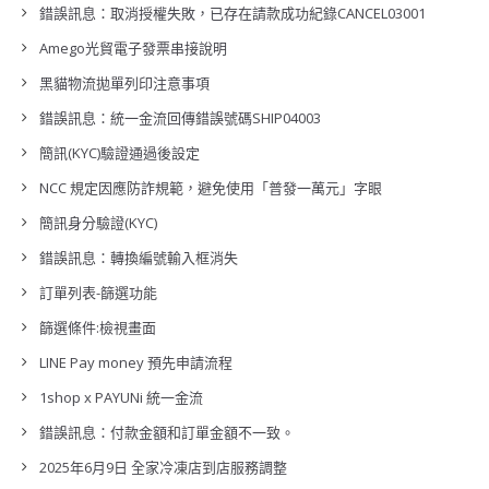
錯誤訊息：取消授權失敗，已存在請款成功紀錄CANCEL03001
Amego光貿電子發票串接說明
黑貓物流拋單列印注意事項
錯誤訊息：統一金流回傳錯誤號碼SHIP04003
簡訊(KYC)驗證通過後設定
NCC 規定因應防詐規範，避免使用「普發一萬元」字眼
簡訊身分驗證(KYC)
錯誤訊息：轉換編號輸入框消失
訂單列表-篩選功能
篩選條件:檢視畫面
LINE Pay money 預先申請流程
1shop x PAYUNi 統一金流
錯誤訊息：付款金額和訂單金額不一致。
2025年6月9日 全家冷凍店到店服務調整