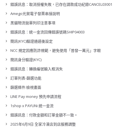
錯誤訊息：取消授權失敗，已存在請款成功紀錄CANCEL03001
Amego光貿電子發票串接說明
黑貓物流拋單列印注意事項
錯誤訊息：統一金流回傳錯誤號碼SHIP04003
簡訊(KYC)驗證通過後設定
NCC 規定因應防詐規範，避免使用「普發一萬元」字眼
簡訊身分驗證(KYC)
錯誤訊息：轉換編號輸入框消失
訂單列表-篩選功能
篩選條件:檢視畫面
LINE Pay money 預先申請流程
1shop x PAYUNi 統一金流
錯誤訊息：付款金額和訂單金額不一致。
2025年6月9日 全家冷凍店到店服務調整