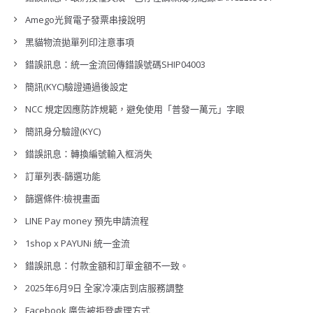
Amego光貿電子發票串接說明
黑貓物流拋單列印注意事項
錯誤訊息：統一金流回傳錯誤號碼SHIP04003
簡訊(KYC)驗證通過後設定
NCC 規定因應防詐規範，避免使用「普發一萬元」字眼
簡訊身分驗證(KYC)
錯誤訊息：轉換編號輸入框消失
訂單列表-篩選功能
篩選條件:檢視畫面
LINE Pay money 預先申請流程
1shop x PAYUNi 統一金流
錯誤訊息：付款金額和訂單金額不一致。
2025年6月9日 全家冷凍店到店服務調整
Facebook 廣告被拒登處理方式