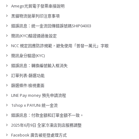
Amego光貿電子發票串接說明
黑貓物流拋單列印注意事項
錯誤訊息：統一金流回傳錯誤號碼SHIP04003
簡訊(KYC)驗證通過後設定
NCC 規定因應防詐規範，避免使用「普發一萬元」字眼
簡訊身分驗證(KYC)
錯誤訊息：轉換編號輸入框消失
訂單列表-篩選功能
篩選條件:檢視畫面
LINE Pay money 預先申請流程
1shop x PAYUNi 統一金流
錯誤訊息：付款金額和訂單金額不一致。
2025年6月9日 全家冷凍店到店服務調整
Facebook 廣告被拒登處理方式