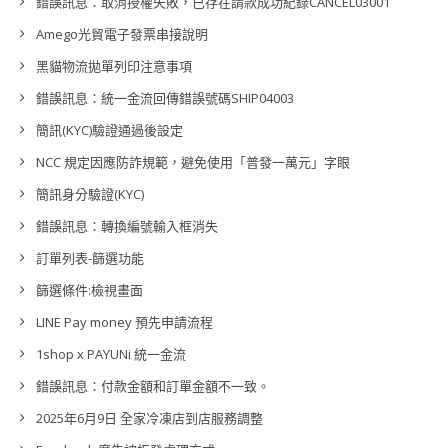
錯誤訊息：取消授權失敗，已存在請款成功紀錄CANCEL03001
Amego光貿電子發票串接說明
黑貓物流拋單列印注意事項
錯誤訊息：統一金流回傳錯誤號碼SHIP04003
簡訊(KYC)驗證通過後設定
NCC 規定因應防詐規範，避免使用「普發一萬元」字眼
簡訊身分驗證(KYC)
錯誤訊息：轉換編號輸入框消失
訂單列表-篩選功能
篩選條件:檢視畫面
LINE Pay money 預先申請流程
1shop x PAYUNi 統一金流
錯誤訊息：付款金額和訂單金額不一致。
2025年6月9日 全家冷凍店到店服務調整