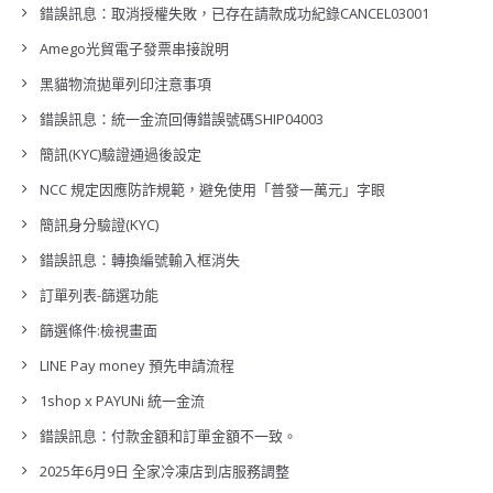
錯誤訊息：取消授權失敗，已存在請款成功紀錄CANCEL03001
Amego光貿電子發票串接說明
黑貓物流拋單列印注意事項
錯誤訊息：統一金流回傳錯誤號碼SHIP04003
簡訊(KYC)驗證通過後設定
NCC 規定因應防詐規範，避免使用「普發一萬元」字眼
簡訊身分驗證(KYC)
錯誤訊息：轉換編號輸入框消失
訂單列表-篩選功能
篩選條件:檢視畫面
LINE Pay money 預先申請流程
1shop x PAYUNi 統一金流
錯誤訊息：付款金額和訂單金額不一致。
2025年6月9日 全家冷凍店到店服務調整