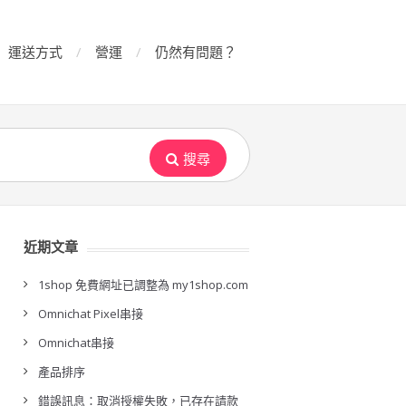
運送方式
營運
仍然有問題？
搜尋
近期文章
1shop 免費網址已調整為 my1shop.com
Omnichat Pixel串接
Omnichat串接
產品排序
錯誤訊息：取消授權失敗，已存在請款