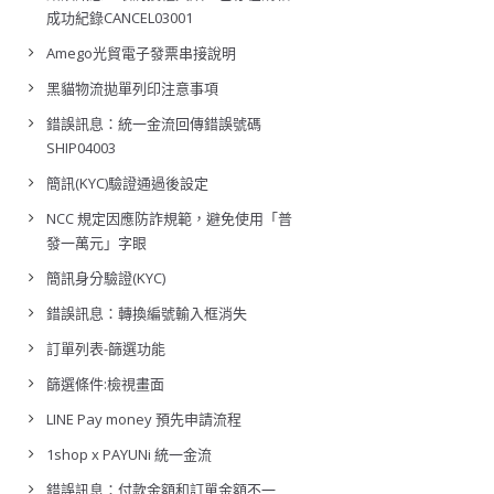
成功紀錄CANCEL03001
Amego光貿電子發票串接說明
黑貓物流拋單列印注意事項
錯誤訊息：統一金流回傳錯誤號碼
SHIP04003
簡訊(KYC)驗證通過後設定
NCC 規定因應防詐規範，避免使用「普
發一萬元」字眼
簡訊身分驗證(KYC)
錯誤訊息：轉換編號輸入框消失
訂單列表-篩選功能
篩選條件:檢視畫面
LINE Pay money 預先申請流程
1shop x PAYUNi 統一金流
錯誤訊息：付款金額和訂單金額不一