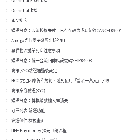
Omnichat Pixel串接
Omnichat串接
產品排序
錯誤訊息：取消授權失敗，已存在請款成功紀錄CANCEL03001
Amego光貿電子發票串接說明
黑貓物流拋單列印注意事項
錯誤訊息：統一金流回傳錯誤號碼SHIP04003
簡訊(KYC)驗證通過後設定
NCC 規定因應防詐規範，避免使用「普發一萬元」字眼
簡訊身分驗證(KYC)
錯誤訊息：轉換編號輸入框消失
訂單列表-篩選功能
篩選條件:檢視畫面
LINE Pay money 預先申請流程