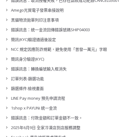
錯誤訊息：取消授權失敗，已存在請款成功紀錄CANCEL03001
Amego光貿電子發票串接說明
黑貓物流拋單列印注意事項
錯誤訊息：統一金流回傳錯誤號碼SHIP04003
簡訊(KYC)驗證通過後設定
NCC 規定因應防詐規範，避免使用「普發一萬元」字眼
簡訊身分驗證(KYC)
錯誤訊息：轉換編號輸入框消失
訂單列表-篩選功能
篩選條件:檢視畫面
LINE Pay money 預先申請流程
1shop x PAYUNi 統一金流
錯誤訊息：付款金額和訂單金額不一致。
2025年6月9日 全家冷凍店到店服務調整