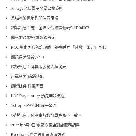
Amego光貿電子發票串接說明
黑貓物流拋單列印注意事項
錯誤訊息：統一金流回傳錯誤號碼SHIP04003
簡訊(KYC)驗證通過後設定
NCC 規定因應防詐規範，避免使用「普發一萬元」字眼
簡訊身分驗證(KYC)
錯誤訊息：轉換編號輸入框消失
訂單列表-篩選功能
篩選條件:檢視畫面
LINE Pay money 預先申請流程
1shop x PAYUNi 統一金流
錯誤訊息：付款金額和訂單金額不一致。
2025年6月9日 全家冷凍店到店服務調整
Facebook 廣告被拒登處理方式