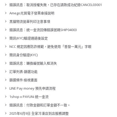
錯誤訊息：取消授權失敗，已存在請款成功紀錄CANCEL03001
Amego光貿電子發票串接說明
黑貓物流拋單列印注意事項
錯誤訊息：統一金流回傳錯誤號碼SHIP04003
簡訊(KYC)驗證通過後設定
NCC 規定因應防詐規範，避免使用「普發一萬元」字眼
簡訊身分驗證(KYC)
錯誤訊息：轉換編號輸入框消失
訂單列表-篩選功能
篩選條件:檢視畫面
LINE Pay money 預先申請流程
1shop x PAYUNi 統一金流
錯誤訊息：付款金額和訂單金額不一致。
2025年6月9日 全家冷凍店到店服務調整