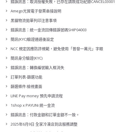
錯誤訊息：取消授權失敗，已存在請款成功紀錄CANCEL03001
Amego光貿電子發票串接說明
黑貓物流拋單列印注意事項
錯誤訊息：統一金流回傳錯誤號碼SHIP04003
簡訊(KYC)驗證通過後設定
NCC 規定因應防詐規範，避免使用「普發一萬元」字眼
簡訊身分驗證(KYC)
錯誤訊息：轉換編號輸入框消失
訂單列表-篩選功能
篩選條件:檢視畫面
LINE Pay money 預先申請流程
1shop x PAYUNi 統一金流
錯誤訊息：付款金額和訂單金額不一致。
2025年6月9日 全家冷凍店到店服務調整