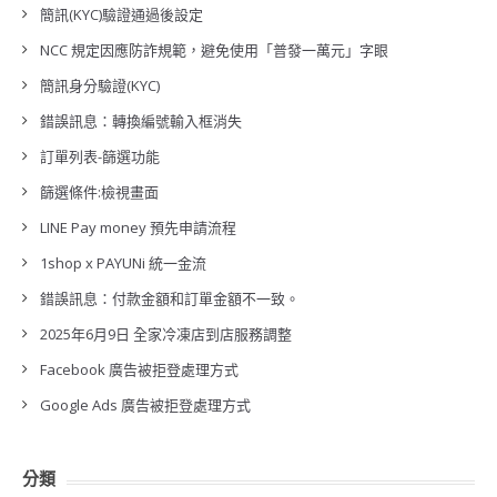
簡訊(KYC)驗證通過後設定
NCC 規定因應防詐規範，避免使用「普發一萬元」字眼
簡訊身分驗證(KYC)
錯誤訊息：轉換編號輸入框消失
訂單列表-篩選功能
篩選條件:檢視畫面
LINE Pay money 預先申請流程
1shop x PAYUNi 統一金流
錯誤訊息：付款金額和訂單金額不一致。
2025年6月9日 全家冷凍店到店服務調整
Facebook 廣告被拒登處理方式
Google Ads 廣告被拒登處理方式
分類