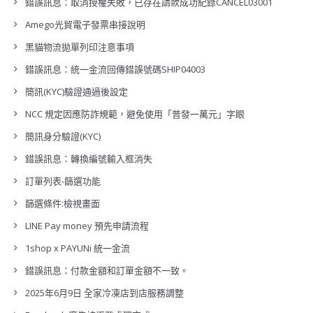
錯誤訊息：取消授權失敗，已存在請款成功紀錄CANCEL03001
Amego光貿電子發票串接說明
黑貓物流拋單列印注意事項
錯誤訊息：統一金流回傳錯誤號碼SHIP04003
簡訊(KYC)驗證通過後設定
NCC 規定因應防詐規範，避免使用「普發一萬元」字眼
簡訊身分驗證(KYC)
錯誤訊息：轉換編號輸入框消失
訂單列表-篩選功能
篩選條件:檢視畫面
LINE Pay money 預先申請流程
1shop x PAYUNi 統一金流
錯誤訊息：付款金額和訂單金額不一致。
2025年6月9日 全家冷凍店到店服務調整