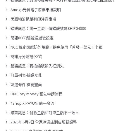
錯誤訊息：取消授權失敗，已存在請款成功紀錄CANCEL03001
Amego光貿電子發票串接說明
黑貓物流拋單列印注意事項
錯誤訊息：統一金流回傳錯誤號碼SHIP04003
簡訊(KYC)驗證通過後設定
NCC 規定因應防詐規範，避免使用「普發一萬元」字眼
簡訊身分驗證(KYC)
錯誤訊息：轉換編號輸入框消失
訂單列表-篩選功能
篩選條件:檢視畫面
LINE Pay money 預先申請流程
1shop x PAYUNi 統一金流
錯誤訊息：付款金額和訂單金額不一致。
2025年6月9日 全家冷凍店到店服務調整