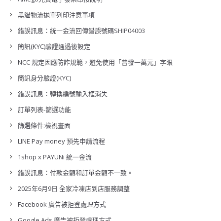
黑貓物流拋單列印注意事項
錯誤訊息：統一金流回傳錯誤號碼SHIP04003
簡訊(KYC)驗證通過後設定
NCC 規定因應防詐規範，避免使用「普發一萬元」字眼
簡訊身分驗證(KYC)
錯誤訊息：轉換編號輸入框消失
訂單列表-篩選功能
篩選條件:檢視畫面
LINE Pay money 預先申請流程
1shop x PAYUNi 統一金流
錯誤訊息：付款金額和訂單金額不一致。
2025年6月9日 全家冷凍店到店服務調整
Facebook 廣告被拒登處理方式
Google Ads 廣告被拒登處理方式