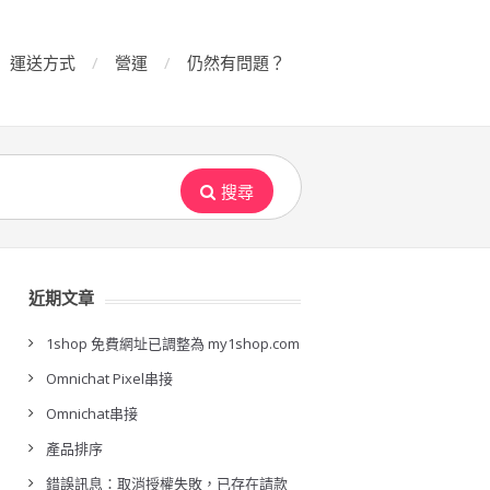
運送方式
營運
仍然有問題？
搜尋
近期文章
1shop 免費網址已調整為 my1shop.com
Omnichat Pixel串接
Omnichat串接
產品排序
錯誤訊息：取消授權失敗，已存在請款