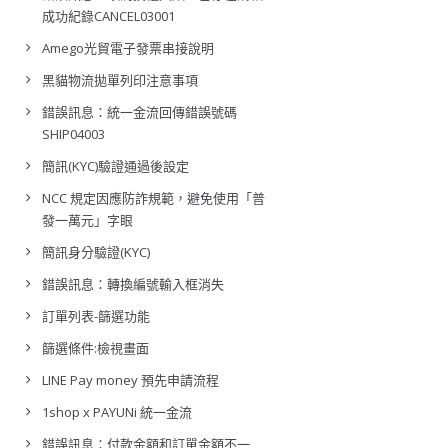
成功紀錄CANCEL03001
Amego光貿電子發票串接說明
黑貓物流拋單列印注意事項
錯誤訊息：統一金流回傳錯誤號碼
SHIP04003
簡訊(KYC)驗證通過後設定
NCC 規定因應防詐規範，避免使用「普
發一萬元」字眼
簡訊身分驗證(KYC)
錯誤訊息：轉換編號輸入框消失
訂單列表-篩選功能
篩選條件:檢視畫面
LINE Pay money 預先申請流程
1shop x PAYUNi 統一金流
錯誤訊息：付款金額和訂單金額不一