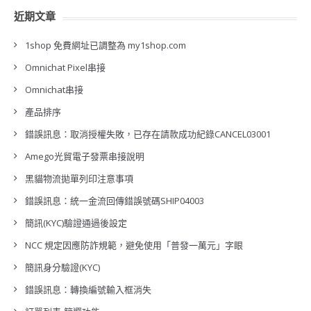
近期文章
1shop 免費網址已調整為 my1shop.com
Omnichat Pixel串接
Omnichat串接
產品排序
錯誤訊息：取消授權失敗，已存在請款成功紀錄CANCEL03001
Amego光貿電子發票串接說明
黑貓物流拋單列印注意事項
錯誤訊息：統一金流回傳錯誤號碼SHIP04003
簡訊(KYC)驗證通過後設定
NCC 規定因應防詐規範，避免使用「普發一萬元」字眼
簡訊身分驗證(KYC)
錯誤訊息：轉換編號輸入框消失