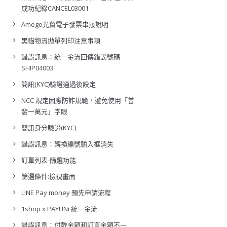
成功紀錄CANCEL03001
Amego光貿電子發票串接說明
黑貓物流拋單列印注意事項
錯誤訊息：統一金流回傳錯誤號碼
SHIP04003
簡訊(KYC)驗證通過後設定
NCC 規定因應防詐規範，避免使用「普
發一萬元」字眼
簡訊身分驗證(KYC)
錯誤訊息：轉換編號輸入框消失
訂單列表-篩選功能
篩選條件:檢視畫面
LINE Pay money 預先申請流程
1shop x PAYUNi 統一金流
錯誤訊息：付款金額和訂單金額不一