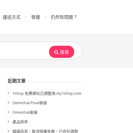
運送方式
營運
仍然有問題？
搜尋
近期文章
1shop 免費網址已調整為 my1shop.com
Omnichat Pixel串接
Omnichat串接
產品排序
錯誤訊息：取消授權失敗，已存在請款