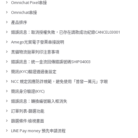
Omnichat Pixel串接
Omnichat串接
產品排序
錯誤訊息：取消授權失敗，已存在請款成功紀錄CANCEL03001
Amego光貿電子發票串接說明
黑貓物流拋單列印注意事項
錯誤訊息：統一金流回傳錯誤號碼SHIP04003
簡訊(KYC)驗證通過後設定
NCC 規定因應防詐規範，避免使用「普發一萬元」字眼
簡訊身分驗證(KYC)
錯誤訊息：轉換編號輸入框消失
訂單列表-篩選功能
篩選條件:檢視畫面
LINE Pay money 預先申請流程