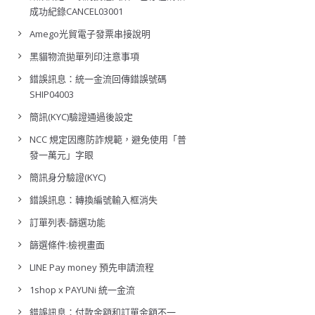
成功紀錄CANCEL03001
Amego光貿電子發票串接說明
黑貓物流拋單列印注意事項
錯誤訊息：統一金流回傳錯誤號碼
SHIP04003
簡訊(KYC)驗證通過後設定
NCC 規定因應防詐規範，避免使用「普
發一萬元」字眼
簡訊身分驗證(KYC)
錯誤訊息：轉換編號輸入框消失
訂單列表-篩選功能
篩選條件:檢視畫面
LINE Pay money 預先申請流程
1shop x PAYUNi 統一金流
錯誤訊息：付款金額和訂單金額不一