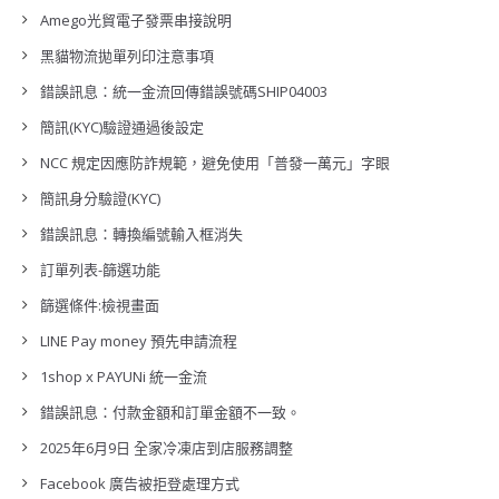
Amego光貿電子發票串接說明
黑貓物流拋單列印注意事項
錯誤訊息：統一金流回傳錯誤號碼SHIP04003
簡訊(KYC)驗證通過後設定
NCC 規定因應防詐規範，避免使用「普發一萬元」字眼
簡訊身分驗證(KYC)
錯誤訊息：轉換編號輸入框消失
訂單列表-篩選功能
篩選條件:檢視畫面
LINE Pay money 預先申請流程
1shop x PAYUNi 統一金流
錯誤訊息：付款金額和訂單金額不一致。
2025年6月9日 全家冷凍店到店服務調整
Facebook 廣告被拒登處理方式