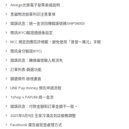
Amego光貿電子發票串接說明
黑貓物流拋單列印注意事項
錯誤訊息：統一金流回傳錯誤號碼SHIP04003
簡訊(KYC)驗證通過後設定
NCC 規定因應防詐規範，避免使用「普發一萬元」字眼
簡訊身分驗證(KYC)
錯誤訊息：轉換編號輸入框消失
訂單列表-篩選功能
篩選條件:檢視畫面
LINE Pay money 預先申請流程
1shop x PAYUNi 統一金流
錯誤訊息：付款金額和訂單金額不一致。
2025年6月9日 全家冷凍店到店服務調整
Facebook 廣告被拒登處理方式