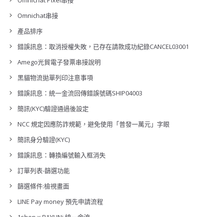
Omnichat Pixel串接
Omnichat串接
產品排序
錯誤訊息：取消授權失敗，已存在請款成功紀錄CANCEL03001
Amego光貿電子發票串接說明
黑貓物流拋單列印注意事項
錯誤訊息：統一金流回傳錯誤號碼SHIP04003
簡訊(KYC)驗證通過後設定
NCC 規定因應防詐規範，避免使用「普發一萬元」字眼
簡訊身分驗證(KYC)
錯誤訊息：轉換編號輸入框消失
訂單列表-篩選功能
篩選條件:檢視畫面
LINE Pay money 預先申請流程