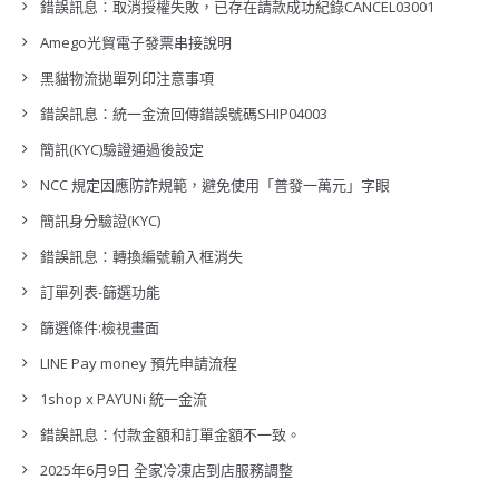
錯誤訊息：取消授權失敗，已存在請款成功紀錄CANCEL03001
Amego光貿電子發票串接說明
黑貓物流拋單列印注意事項
錯誤訊息：統一金流回傳錯誤號碼SHIP04003
簡訊(KYC)驗證通過後設定
NCC 規定因應防詐規範，避免使用「普發一萬元」字眼
簡訊身分驗證(KYC)
錯誤訊息：轉換編號輸入框消失
訂單列表-篩選功能
篩選條件:檢視畫面
LINE Pay money 預先申請流程
1shop x PAYUNi 統一金流
錯誤訊息：付款金額和訂單金額不一致。
2025年6月9日 全家冷凍店到店服務調整