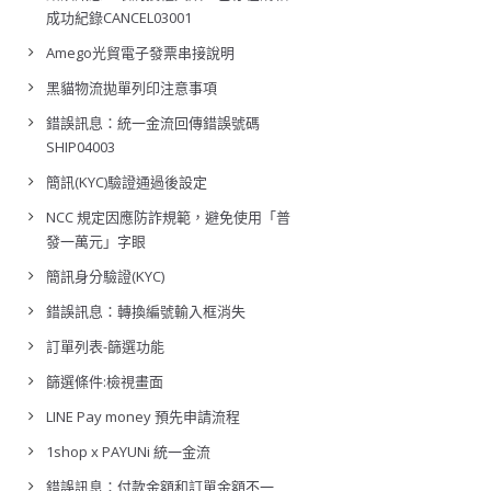
成功紀錄CANCEL03001
Amego光貿電子發票串接說明
黑貓物流拋單列印注意事項
錯誤訊息：統一金流回傳錯誤號碼
SHIP04003
簡訊(KYC)驗證通過後設定
NCC 規定因應防詐規範，避免使用「普
發一萬元」字眼
簡訊身分驗證(KYC)
錯誤訊息：轉換編號輸入框消失
訂單列表-篩選功能
篩選條件:檢視畫面
LINE Pay money 預先申請流程
1shop x PAYUNi 統一金流
錯誤訊息：付款金額和訂單金額不一