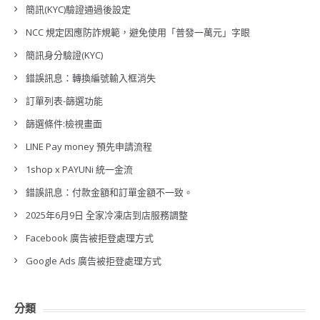
簡訊(KYC)驗證通過後設定
NCC 規定因應防詐規範，避免使用「普發一萬元」字眼
簡訊身分驗證(KYC)
錯誤訊息：轉換編號輸入框消失
訂單列表-篩選功能
篩選條件:檢視畫面
LINE Pay money 預先申請流程
1shop x PAYUNi 統一金流
錯誤訊息：付款金額和訂單金額不一致。
2025年6月9日 全家冷凍店到店服務調整
Facebook 廣告被拒登處理方式
Google Ads 廣告被拒登處理方式
分類