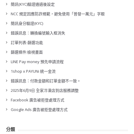
簡訊(KYC)驗證通過後設定
NCC 規定因應防詐規範，避免使用「普發一萬元」字眼
簡訊身分驗證(KYC)
錯誤訊息：轉換編號輸入框消失
訂單列表-篩選功能
篩選條件:檢視畫面
LINE Pay money 預先申請流程
1shop x PAYUNi 統一金流
錯誤訊息：付款金額和訂單金額不一致。
2025年6月9日 全家冷凍店到店服務調整
Facebook 廣告被拒登處理方式
Google Ads 廣告被拒登處理方式
分類