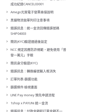
成功紀錄CANCEL03001
Amego光貿電子發票串接說明
黑貓物流拋單列印注意事項
錯誤訊息：統一金流回傳錯誤號碼
SHIP04003
簡訊(KYC)驗證通過後設定
NCC 規定因應防詐規範，避免使用「普
發一萬元」字眼
簡訊身分驗證(KYC)
錯誤訊息：轉換編號輸入框消失
訂單列表-篩選功能
篩選條件:檢視畫面
LINE Pay money 預先申請流程
1shop x PAYUNi 統一金流
錯誤訊息：付款金額和訂單金額不一